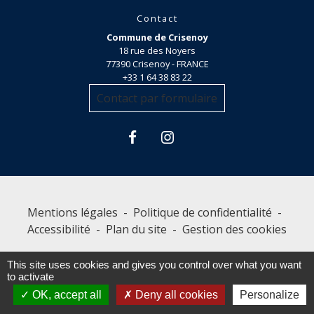
Contact
Commune de Crisenoy
18 rue des Noyers
77390 Crisenoy - FRANCE
+33 1 64 38 83 22
Contact par formulaire
Mentions légales
-
Politique de confidentialité
-
Accessibilité
-
Plan du site
-
Gestion des cookies
This site uses cookies and gives you control over what you want
to activate
Site créé en partenariat avec Réseau des Communes
OK, accept all
Deny all cookies
Personalize