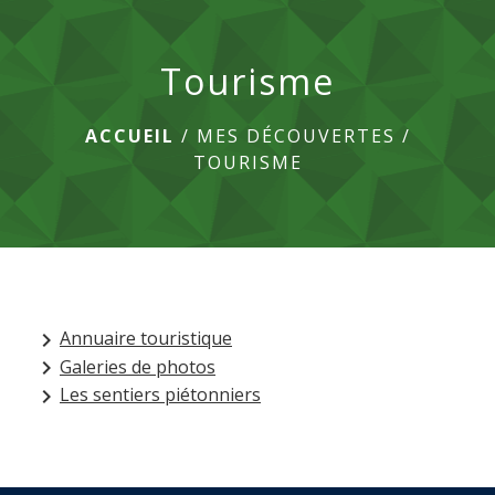
menu
Tourisme
ACCUEIL
/
MES DÉCOUVERTES
/
TOURISME
Annuaire touristique
keyboard_arrow_right
Galeries de photos
keyboard_arrow_right
Les sentiers piétonniers
keyboard_arrow_right