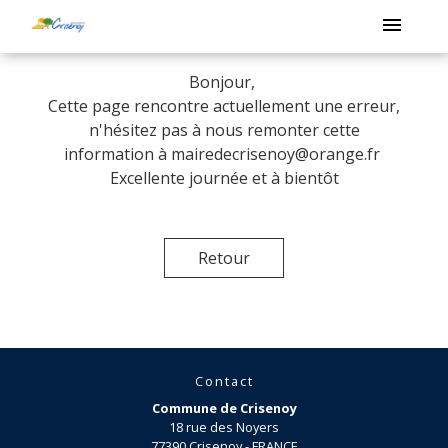
menu
Bonjour,
Cette page rencontre actuellement une erreur,
n'hésitez pas à nous remonter cette
information à mairedecrisenoy@orange.fr
Excellente journée et à bientôt
Retour
Contact
Commune de Crisenoy
18 rue des Noyers
77390 Crisenoy - FRANCE